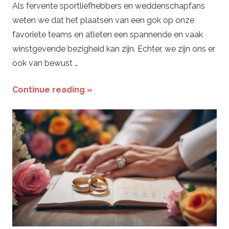
Als fervente sportliefhebbers en weddenschapfans
weten we dat het plaatsen van een gok op onze
favoriete teams en atleten een spannende en vaak
winstgevende bezigheid kan zijn. Echter, we zijn ons er
ook van bewust …
Continue reading »