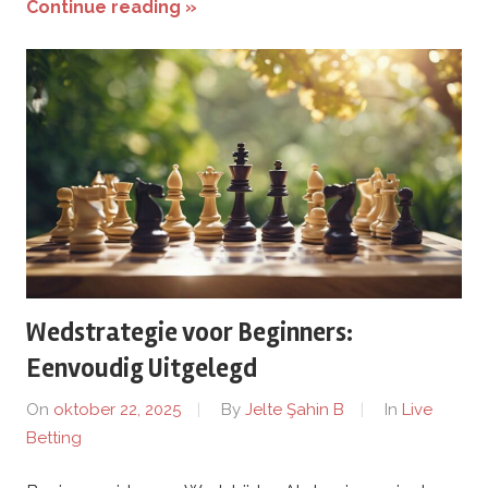
.
Continue reading »
n
l
–
L
i
v
Wedstrategie voor Beginners:
Eenvoudig Uitgelegd
e
On
oktober 22, 2025
By
Jelte Şahin B
In
Live
w
Betting