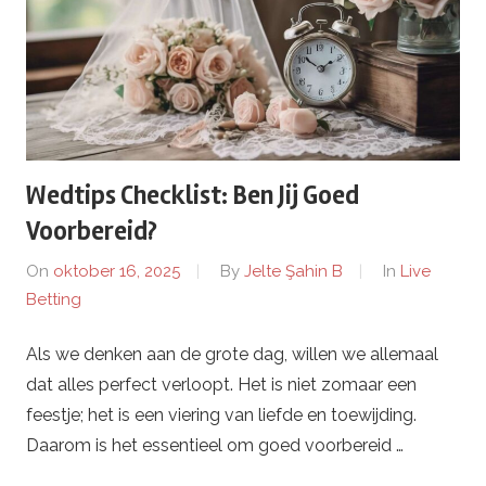
Wedtips Checklist: Ben Jij Goed
Voorbereid?
On
oktober 16, 2025
By
Jelte Şahin B
In
Live
Betting
Als we denken aan de grote dag, willen we allemaal
dat alles perfect verloopt. Het is niet zomaar een
feestje; het is een viering van liefde en toewijding.
Daarom is het essentieel om goed voorbereid …