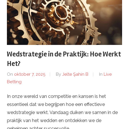
Wedstrategie in de Praktijk: Hoe Werkt
Het?
On
oktober 7, 2025
By
Jelte Şahin B
In
Live
Betting
In onze wereld van competitie en kansen is het
essentieel dat we begrijpen hoe een effectieve
wedstrategie werkt. Vandaag duiken we samen in de
praktijk van het wedden en ontdekken we de
geheimen achter succesvolle …