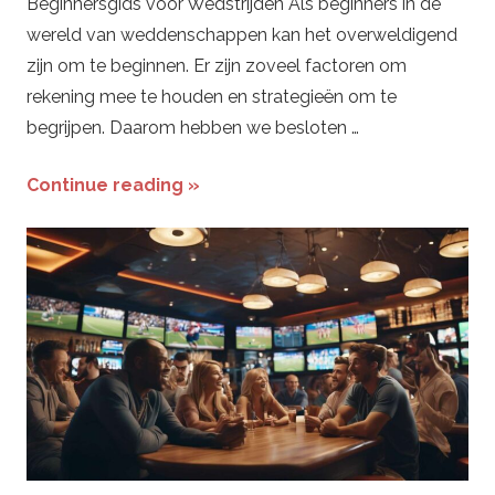
e
Beginnersgids voor Wedstrijden Als beginners in de
wereld van weddenschappen kan het overweldigend
d
zijn om te beginnen. Er zijn zoveel factoren om
rekening mee te houden en strategieën om te
d
begrijpen. Daarom hebben we besloten …
e
Continue reading »
n