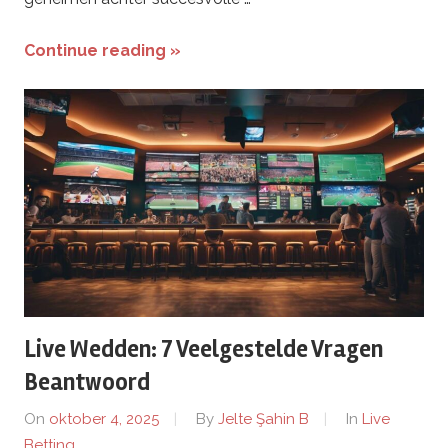
Continue reading »
Live Wedden: 7 Veelgestelde Vragen
Beantwoord
On
oktober 4, 2025
By
Jelte Şahin B
In
Live
Betting