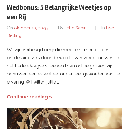
Wedbonus: 5 Belangrijke Weetjes op
een Rij
On
oktober 10, 2025
By
Jelte Şahin B
In
Live
Betting
Wij zijn verheugd om jullie mee te nemen op een
ontdekkingsreis door de wereld van wedbonussen. In
het hedendaagse speelveld van online gokken zijn
bonussen een essentieel onderdeel geworden van de
ervaring. Wij willen jullie …
Continue reading »