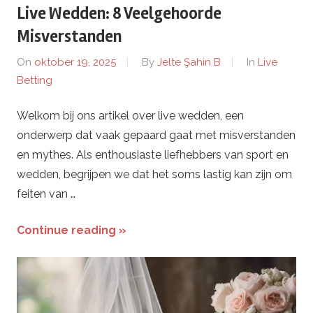
Live Wedden: 8 Veelgehoorde
Misverstanden
On
oktober 19, 2025
By
Jelte Şahin B
In
Live
Betting
Welkom bij ons artikel over live wedden, een
onderwerp dat vaak gepaard gaat met misverstanden
en mythes. Als enthousiaste liefhebbers van sport en
wedden, begrijpen we dat het soms lastig kan zijn om
feiten van …
Continue reading »