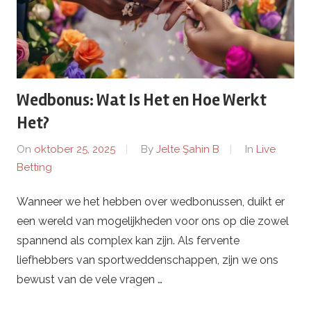
n
B
e
Wedbonus: Wat Is Het en Hoe Werkt
m
Het?
m
On
oktober 25, 2025
By
Jelte Şahin B
In
Live
Betting
e
Wanneer we het hebben over wedbonussen, duikt er
l
een wereld van mogelijkheden voor ons op die zowel
e
spannend als complex kan zijn. Als fervente
liefhebbers van sportweddenschappen, zijn we ons
n
bewust van de vele vragen …