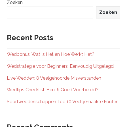
Zoeken
Zoeken
Recent Posts
Wedbonus: Wat Is Het en Hoe Werkt Het?
Wedstrategie voor Beginners: Eenvoudig Uitgelegd
Live Wedden: 8 Veelgehoorde Misverstanden
Wedtips Checklist: Ben Jij Goed Voorbereid?
Sportweddenschappen Top 10 Veelgemaakte Fouten