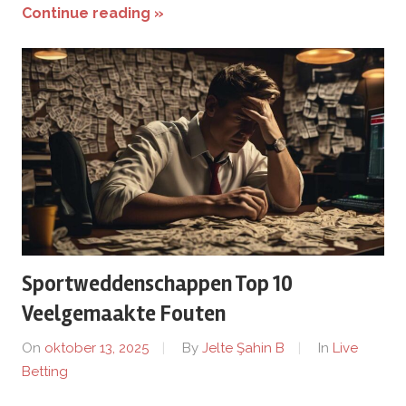
Continue reading »
Sportweddenschappen Top 10
Veelgemaakte Fouten
On
oktober 13, 2025
By
Jelte Şahin B
In
Live
Betting