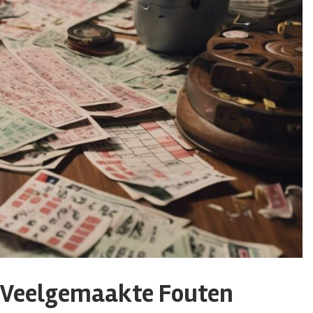
 Veelgemaakte Fouten