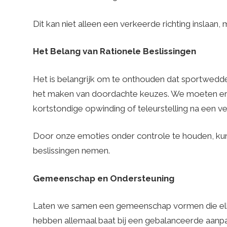
Dit kan niet alleen een verkeerde richting inslaa
Het Belang van Rationele Beslissingen
Het is belangrijk om te onthouden dat sportwedd
het maken van doordachte keuzes. We moeten erv
kortstondige opwinding of teleurstelling na een ver
Door onze emoties onder controle te houden, k
beslissingen nemen.
Gemeenschap en Ondersteuning
Laten we samen een gemeenschap vormen die elka
hebben allemaal baat bij een gebalanceerde aanpa