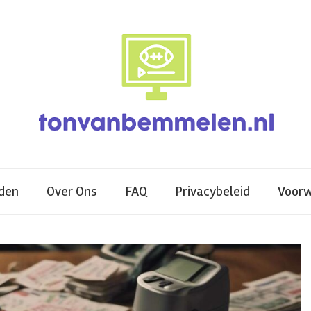
den
Over Ons
FAQ
Privacybeleid
Voor