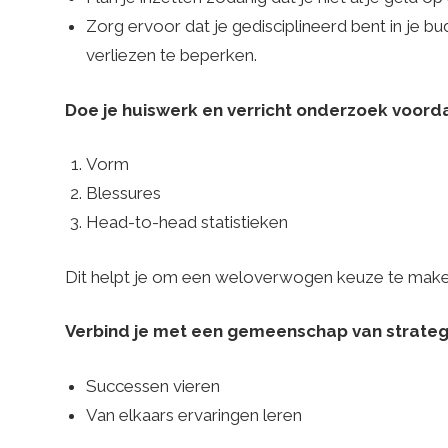
Zorg ervoor dat je gedisciplineerd bent in je 
d
verliezen te beperken.
d
Doe je huiswerk en verricht onderzoek voordat
Vorm
e
Blessures
Head-to-head statistieken
n
Dit helpt je om een weloverwogen keuze te maken 
Verbind je met een gemeenschap van strateg
Successen vieren
Van elkaars ervaringen leren