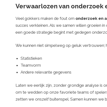
Verwaarlozen van onderzoek 
Veel gokkers maken de fout om
onderzoek en a
succes verkleinen. Als we samen willen groeien 
een goede strategie begint met gedegen onderzo
We kunnen niet simpelweg op geluk vertrouwen; het
Statistieken
Teamvorm
Andere relevante gegevens
Laten we eerlijk zijn, zonder grondige analyse is 
om te wedden op onze favoriete teams of spelers, 
zetten we onszelf buitenspel. Samen kunnen we be