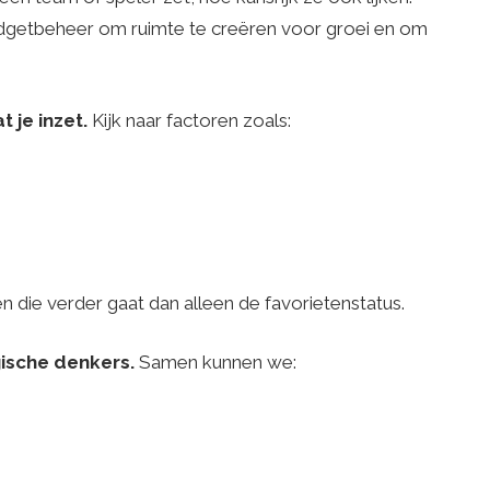
budgetbeheer om ruimte te creëren voor groei en om
 je inzet.
Kijk naar factoren zoals:
die verder gaat dan alleen de favorietenstatus.
ische denkers.
Samen kunnen we: