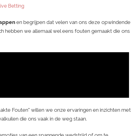
ive Betting
happen
en begrijpen dat velen van ons deze opwindende
ch hebben we allemaal wel eens fouten gemaakt die ons
kte Fouten" willen we onze ervaringen en inzichten met
alkuilen die ons vaak in de weg staan.
 emoties van een spannende wedstrijd of om te