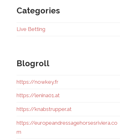
Categories
Live Betting
Blogroll
https://nowkey.fr
https://lenina01.at
https://knabstrupper.at
https://europeandressagehorsesriviera.co
m