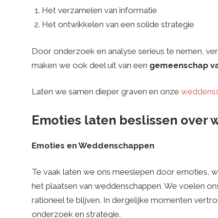
Het verzamelen van informatie
Het ontwikkelen van een solide strategie
Door onderzoek en analyse serieus te nemen, ver
maken we ook deel uit van een
gemeenschap van
Laten we samen dieper graven en onze
weddens
Emoties laten beslissen ove
Emoties en Weddenschappen
Te vaak laten we ons meeslepen door emoties, wat k
het plaatsen van weddenschappen. We voelen on
rationeel te blijven. In dergelijke momenten ver
onderzoek en strategie.