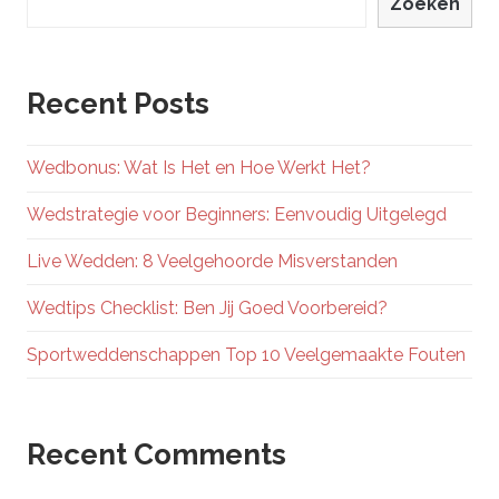
Zoeken
Recent Posts
Wedbonus: Wat Is Het en Hoe Werkt Het?
Wedstrategie voor Beginners: Eenvoudig Uitgelegd
Live Wedden: 8 Veelgehoorde Misverstanden
Wedtips Checklist: Ben Jij Goed Voorbereid?
Sportweddenschappen Top 10 Veelgemaakte Fouten
Recent Comments