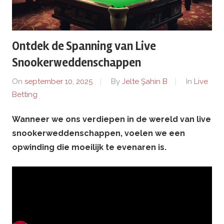
n
B
Ontdek de Spanning van Live
e
Snookerweddenschappen
m
On
september 10, 2025
By
Jelte Şahin B
In
Live
Betting
m
Wanneer we ons verdiepen in de wereld van live
e
snookerweddenschappen, voelen we een
l
opwinding die moeilijk te evenaren is.
e
n