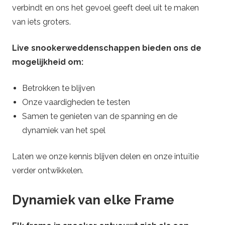
verbindt en ons het gevoel geeft deel uit te maken
van iets groters.
Live snookerweddenschappen bieden ons de
mogelijkheid om:
Betrokken te blijven
Onze vaardigheden te testen
Samen te genieten van de spanning en de
dynamiek van het spel
Laten we onze kennis blijven delen en onze intuïtie
verder ontwikkelen.
Dynamiek van elke Frame