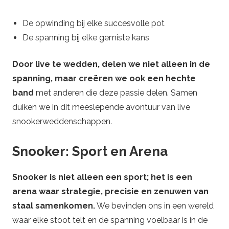
De opwinding bij elke succesvolle pot
De spanning bij elke gemiste kans
Door live te wedden, delen we niet alleen in de
spanning, maar creëren we ook een hechte
band
met anderen die deze passie delen. Samen
duiken we in dit meeslepende avontuur van live
snookerweddenschappen.
Snooker: Sport en Arena
Snooker is niet alleen een sport; het is een
arena waar strategie, precisie en zenuwen van
staal samenkomen.
We bevinden ons in een wereld
waar elke stoot telt en de spanning voelbaar is in de