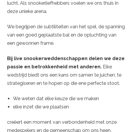
lucht. Als snookerliefhebbers voelen we ons thuis in
deze unieke arena.
We begrijpen de subtiliteiten van het spel, de spanning
van een goed geplaatste bal en de opluchting van
een gewonnen frame.
Bij live snookerweddenschappen delen we deze
passie en betrokkenheid met anderen.
Elke
wedstrijd biedt ons een kans om samen te juichen, te
strategiseren en te hopen op die ene perfecte stoot.
We weten dat elke keuze die we maken
elke inzet die we plaatsen
creëert een moment van verbondenheid met onze
medespelers en de gemeenschap om ons heen.