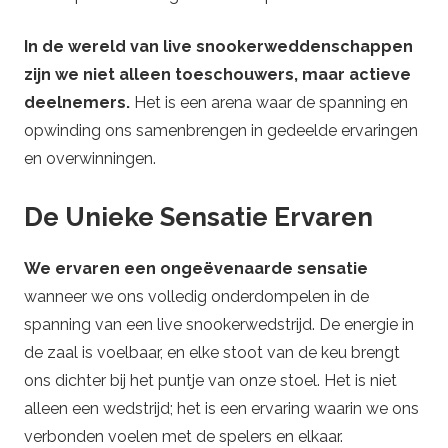
In de wereld van live snookerweddenschappen
zijn we niet alleen toeschouwers, maar actieve
deelnemers.
Het is een arena waar de spanning en
opwinding ons samenbrengen in gedeelde ervaringen
en overwinningen.
De Unieke Sensatie Ervaren
We ervaren een ongeëvenaarde sensatie
wanneer we ons volledig onderdompelen in de
spanning van een live snookerwedstrijd. De energie in
de zaal is voelbaar, en elke stoot van de keu brengt
ons dichter bij het puntje van onze stoel. Het is niet
alleen een wedstrijd; het is een ervaring waarin we ons
verbonden voelen met de spelers en elkaar.